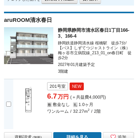
aruROOM清水春日
静岡県静岡市清水区春日1丁目166-
3、166-4
静岡鉄道静岡清水線 桜橋駅 徒歩7分/
【バス】しずてつジャストライン（株）
梅ヶ谷市立病院線_213_01_on春日町 徒
歩2分
2027年01月建築予定
3階建
201号室
NEW
6.7
万円
(＋共益費4,000円)
敷金なし
1.0ヶ月
敷
礼
2
ワンルーム
32.27m
2階
資料請求
詳細を見る
追加
(無料)