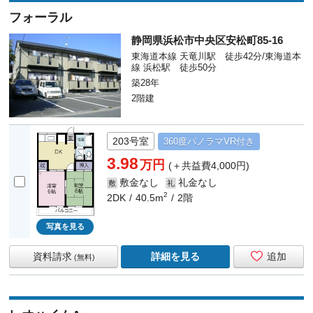
フォーラル
静岡県浜松市中央区安松町85-16
東海道本線 天竜川駅 徒歩42分/東海道本
線 浜松駅 徒歩50分
築28年
2階建
203号室
360度
パノラマ
VR付き
3.98
万円
(＋共益費4,000円)
敷金なし
礼金なし
敷
礼
2
2DK
40.5m
2階
写真を見る
資料請求
詳細を見る
追加
(無料)