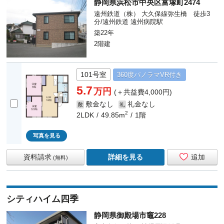
静岡県浜松市中央区富塚町2474
遠州鉄道（株） 大久保線弥生橋 徒歩3
分/遠州鉄道 遠州病院駅
築22年
2階建
101号室
360度
パノラマ
VR付き
5.7
万円
(＋共益費4,000円)
敷金なし
礼金なし
敷
礼
2
2LDK
49.85m
1階
写真を見る
資料請求
詳細を見る
追加
(無料)
シティハイム四季
静岡県御殿場市竈228