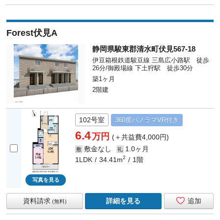
Forest伏見A
静岡県駿東郡清水町伏見567-18
伊豆箱根鉄道駿豆線 三島広小路駅 徒歩
26分/御殿場線 下土狩駅 徒歩30分
築1ヶ月
2階建
102号室
360度
パノラマ
VR付き
6.4
万円
(＋共益費4,000円)
敷金なし
1.0ヶ月
敷
礼
2
1LDK
34.41m
1階
写真を見る
資料請求
詳細を見る
追加
(無料)