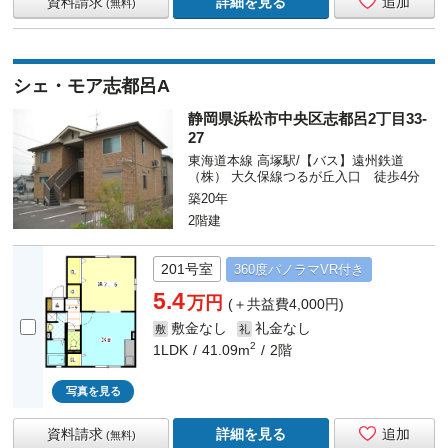
資料請求
詳細を見る
追加
(無料)
シェ・モア志都呂A
静岡県浜松市中央区志都呂2丁目33-
27
東海道本線 高塚駅/【バス】遠州鉄道
（株） 大久保線つるが丘入口 徒歩4分
築20年
2階建
201号室
360度
パノラマ
VR付き
5.4
万円
(＋共益費4,000円)
敷金なし
礼金なし
敷
礼
2
1LDK
41.09m
2階
写真を見る
資料請求
詳細を見る
追加
(無料)