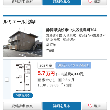
資料請求
詳細を見る
追加
(無料)
ルミエール北島II
静岡県浜松市中央区北島町704
東海道本線 天竜川駅 徒歩27分/東海道本
線 浜松駅 徒歩80分
築17年
2階建
202号室
360度
パノラマ
VR付き
5.7
万円
(＋共益費4,000円)
敷金なし
0.5ヶ月
敷
礼
2
1LDK
39.83m
2階
写真を見る
資料請求
詳細を見る
追加
(無料)