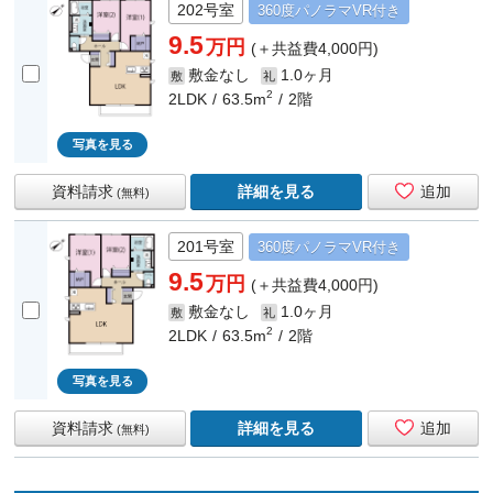
202号室
360度
パノラマ
VR付き
9.5
万円
(＋共益費4,000円)
敷金なし
1.0ヶ月
敷
礼
2
2LDK
63.5m
2階
写真を見る
資料請求
詳細を見る
追加
(無料)
201号室
360度
パノラマ
VR付き
9.5
万円
(＋共益費4,000円)
敷金なし
1.0ヶ月
敷
礼
2
2LDK
63.5m
2階
写真を見る
資料請求
詳細を見る
追加
(無料)