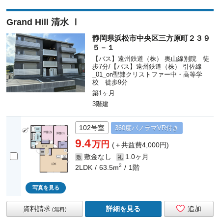
Grand Hill 清水 Ⅰ
静岡県浜松市中央区三方原町２３９
５－１
【バス】遠州鉄道（株） 奥山線別院 徒
歩7分/【バス】遠州鉄道（株） 引佐線
_01_on聖隷クリストファー中・高等学
校 徒歩9分
築1ヶ月
3階建
102号室
360度
パノラマ
VR付き
9.4
万円
(＋共益費4,000円)
敷金なし
1.0ヶ月
敷
礼
2
2LDK
63.5m
1階
写真を見る
資料請求
詳細を見る
追加
(無料)