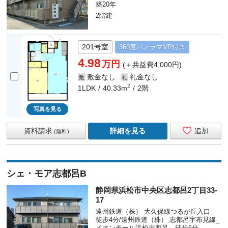
築20年
2階建
201号室
360度
パノラマ
VR付き
4.98
万円
(＋共益費4,000円)
敷金なし
礼金なし
敷
礼
2
1LDK
40.33m
2階
写真を見る
資料請求
詳細を見る
追加
(無料)
シェ・モア志都呂B
静岡県浜松市中央区志都呂2丁目33-
17
遠州鉄道（株） 大久保線つるが丘入口
徒歩4分/遠州鉄道（株） 志都呂宇布見線_
イオンモール浜松志都呂 徒歩6分