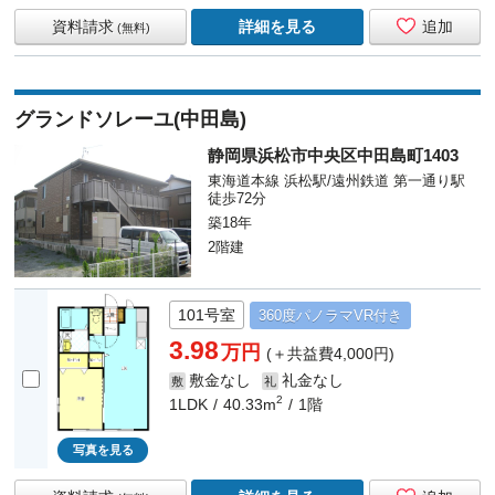
資料請求
詳細を見る
追加
(無料)
グランドソレーユ(中田島)
静岡県浜松市中央区中田島町1403
東海道本線 浜松駅/遠州鉄道 第一通り駅
徒歩72分
築18年
2階建
101号室
360度
パノラマ
VR付き
3.98
万円
(＋共益費4,000円)
敷金なし
礼金なし
敷
礼
2
1LDK
40.33m
1階
写真を見る