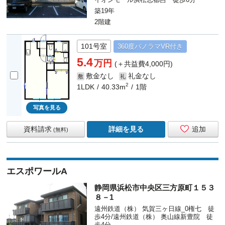
築19年
2階建
101号室
360度
パノラマ
VR付き
5.4
万円
(＋共益費4,000円)
敷金なし
礼金なし
敷
礼
2
1LDK
40.33m
1階
写真を見る
資料請求
詳細を見る
追加
(無料)
エスポワールA
静岡県浜松市中央区三方原町１５３
８－1
遠州鉄道（株） 気賀三ヶ日線_0権七 徒
歩4分/遠州鉄道（株） 奥山線新豊院 徒
歩4分