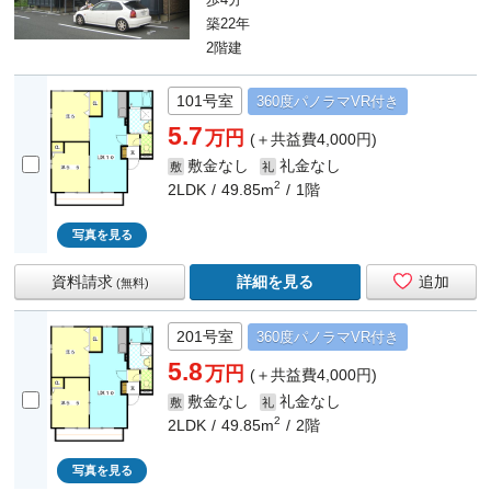
築22年
2階建
101号室
360度
パノラマ
VR付き
5.7
万円
(＋共益費4,000円)
敷金なし
礼金なし
敷
礼
2
2LDK
49.85m
1階
写真を見る
資料請求
詳細を見る
追加
(無料)
201号室
360度
パノラマ
VR付き
5.8
万円
(＋共益費4,000円)
敷金なし
礼金なし
敷
礼
2
2LDK
49.85m
2階
写真を見る