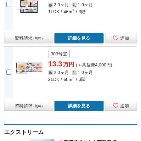
2.0ヶ月
1.0ヶ月
敷
礼
2
1LDK
46m
3階
資料請求
詳細を見る
追加
(無料)
303号室
13.3
万円
(＋共益費4,000円)
2.0ヶ月
1.0ヶ月
敷
礼
2
2LDK
68m
3階
資料請求
詳細を見る
追加
(無料)
エクストリーム