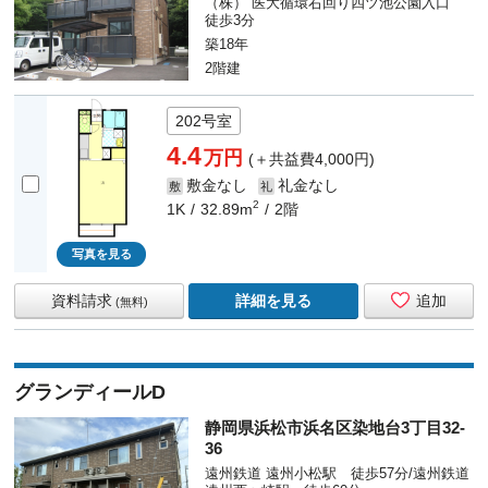
（株） 医大循環右回り四ツ池公園入口
徒歩3分
築18年
2階建
202号室
4.4
万円
(＋共益費4,000円)
敷金なし
礼金なし
敷
礼
2
1K
32.89m
2階
写真を見る
資料請求
詳細を見る
追加
(無料)
グランディールD
静岡県浜松市浜名区染地台3丁目32-
36
遠州鉄道 遠州小松駅 徒歩57分/遠州鉄道