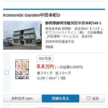
Komorebi Garden中田本町D
静岡県静岡市駿河区中田本町549-1
東海道本線 静岡駅 徒歩26分/【バス】し
ずてつジャストライン（株） 大浜麻機線
_26見瀬第一テレビ入口 徒歩4分
2026年09月建築予定
3階建
302号室
8.6
万円
(＋共益費4,000円)
2.0ヶ月
1.0ヶ月
敷
礼
2
1LDK
46m
3階
資料請求
詳細を見る
追加
(無料)