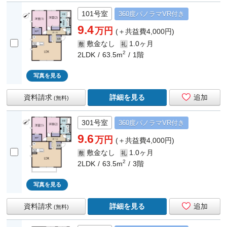
101号室
360度
パノラマ
VR付き
9.4
万円
(＋共益費4,000円)
敷金なし
1.0ヶ月
敷
礼
2
2LDK
63.5m
1階
写真を見る
資料請求
詳細を見る
追加
(無料)
301号室
360度
パノラマ
VR付き
9.6
万円
(＋共益費4,000円)
敷金なし
1.0ヶ月
敷
礼
2
2LDK
63.5m
3階
写真を見る
資料請求
詳細を見る
追加
(無料)