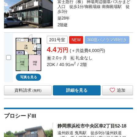
富士急行（株） 神場周辺循環バスかまど
入口 徒歩1分/御殿場線 南御殿場駅 徒
歩3分
築28年
2階建
201号室
NEW
360度
パノラマ
VR付き
4.4
万円
(＋共益費4,000円)
2.0ヶ月
礼金なし
敷
礼
2
2DK
40.91m
2階
写真を見る
資料請求
詳細を見る
追加
(無料)
プロシードIII
静岡県浜松市中央区幸2丁目52-18
遠州鉄道 曳馬駅 徒歩9分/遠州鉄道