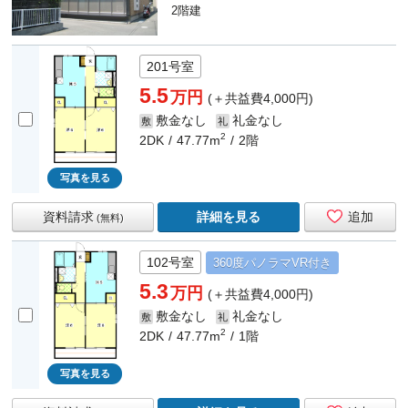
2階建
201号室
5.5
万円
(＋共益費4,000円)
敷金なし
礼金なし
敷
礼
2
2DK
47.77m
2階
写真を見る
資料請求
詳細を見る
追加
(無料)
102号室
360度
パノラマ
VR付き
5.3
万円
(＋共益費4,000円)
敷金なし
礼金なし
敷
礼
2
2DK
47.77m
1階
写真を見る