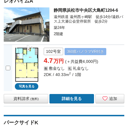
レオハイムA
静岡県浜松市中央区大島町1204-6
遠州鉄道 遠州西ヶ崎駅 徒歩14分/遠鉄バ
ス上大瀬公会堂停留所 徒歩2分
築24年
2階建
102号室
360度
パノラマ
VR付き
4.7
万円
(＋共益費4,000円)
敷金なし
礼金なし
敷
礼
2
2DK
40.33m
1階
写真を見る
資料請求
詳細を見る
追加
(無料)
パークサイドK