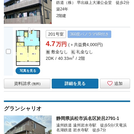
鉄道（株） 早出線上大瀬公会堂 徒歩2分
築24年
2階建
201号室
360度
パノラマ
VR付き
4.7
万円
(＋共益費4,000円)
敷金なし
礼金なし
敷
礼
2
2DK
40.33m
2階
写真を見る
資料請求
詳細を見る
追加
(無料)
グランシャリオ
静岡県浜松市浜名区於呂2791-1
遠州鉄道 遠州岩水寺駅 徒歩5分/天竜浜
名湖鉄道 岩水寺駅 徒歩7分