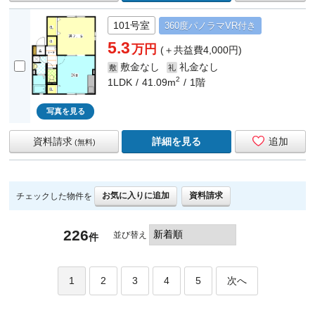
101号室
360度
パノラマ
VR付き
5.3
万円
(＋共益費4,000円)
敷金なし
礼金なし
敷
礼
2
1LDK
41.09m
1階
写真を見る
資料請求
詳細を見る
追加
(無料)
お気に入りに追加
資料請求
チェックした物件を
226
並び替え
件
1
2
3
4
5
次へ