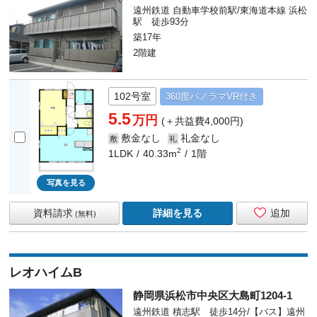
遠州鉄道 自動車学校前駅/東海道本線 浜松
駅 徒歩93分
築17年
2階建
102号室
360度
パノラマ
VR付き
5.5
万円
(＋共益費4,000円)
敷金なし
礼金なし
敷
礼
2
1LDK
40.33m
1階
写真を見る
資料請求
詳細を見る
追加
(無料)
レオハイムB
静岡県浜松市中央区大島町1204-1
遠州鉄道 積志駅 徒歩14分/【バス】遠州