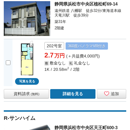
静岡県浜松市中央区植松町69-14
遠州鉄道 八幡駅 徒歩32分/東海道本線
天竜川駅 徒歩39分
築31年
2階建
202号室
360度
パノラマ
VR付き
2.7
万円
(＋共益費4,000円)
敷金なし
礼金なし
敷
礼
2
1K
20.58m
2階
写真を見る
資料請求
詳細を見る
追加
(無料)
R-サンハイム
静岡県浜松市中央区天王町600-3