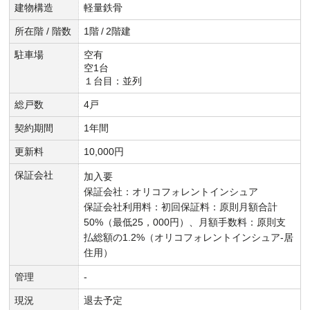
建物構造
軽量鉄骨
所在階 / 階数
1階
/
2階建
駐車場
空有
空1台
１台目：並列
総戸数
4戸
契約期間
1年間
更新料
10,000円
保証会社
加入要
保証会社：オリコフォレントインシュア
保証会社利用料：初回保証料：原則月額合計
50%（最低25，000円）、月額手数料：原則支
払総額の1.2%（オリコフォレントインシュア-居
住用）
管理
-
現況
退去予定