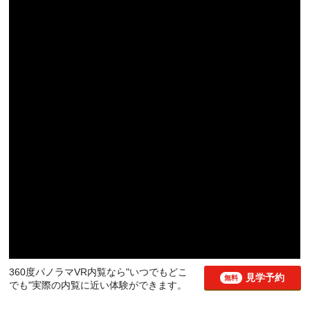
360度パノラマVR内覧なら"いつでもどこ
見学予約
無料
でも"実際の内覧に近い体験ができます。