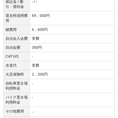
保証金 / 敷
-
/
-
引・償却金
退去時清掃費
69，000円
用
鍵費用
6，600円
自治会入会費
実費
自治会費
300円
CATV代
-
水道代
実費
火災保険料
2，200円
自転車置き場
-
利用料金
バイク置き場
-
利用料金
その他費用
-