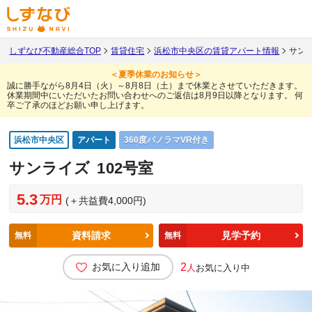
しずなび不動産総合TOP
賃貸住宅
浜松市中央区の賃貸アパート情報
サンラ
＜夏季休業のお知らせ＞
誠に勝手ながら8月4日（火）～8月8日（土）まで休業とさせていただきます。
休業期間中にいただいたお問い合わせへのご返信は8月9日以降となります。
何
卒ご了承のほどお願い申し上げます。
浜松市中央区
アパート
360度パノラマVR付き
サンライズ
102号室
5.3
万円
(＋共益費4,000円)
資料請求
見学予約
無料
無料
お気に入り追加
2
人
お気に入り中