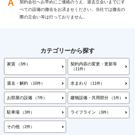
契約会社へお早めにご連絡のうえ、退去立会いまでにす
べての設備の撤去をお済ませください。当社では撤去の
際の立会い等は行っておりません。
カテゴリーから探す
家賃
契約内容の変更・更新等
（3件）
（11件）
退去・解約
水まわり
（10件）
（11件）
お部屋の設備
建物設備・共用部分
（7件）
（1件）
駐車場
ライフライン
（3件）
（3件）
その他
（2件）