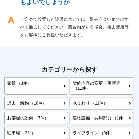
もよいでしょうか
ご自身で設置した設備については、退去立会いまでにす
べて撤去してください。残置物がある場合、撤去費用等
をお客様にご負担いただきます。
カテゴリーから探す
家賃
契約内容の変更・更新等
（3件）
（11件）
退去・解約
水まわり
（10件）
（11件）
お部屋の設備
建物設備・共用部分
（7件）
（1件）
駐車場
ライフライン
（3件）
（3件）