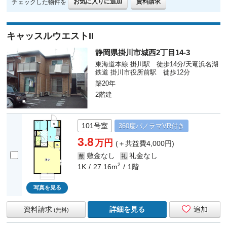
お気に入りに追加
資料請求
チェックした物件を
キャッスルウエストII
静岡県掛川市城西2丁目14-3
東海道本線 掛川駅 徒歩14分/天竜浜名湖
鉄道 掛川市役所前駅 徒歩12分
築20年
2階建
101号室
360度
パノラマ
VR付き
3.8
万円
(＋共益費4,000円)
敷金なし
礼金なし
敷
礼
2
1K
27.16m
1階
写真を見る
資料請求
詳細を見る
追加
(無料)