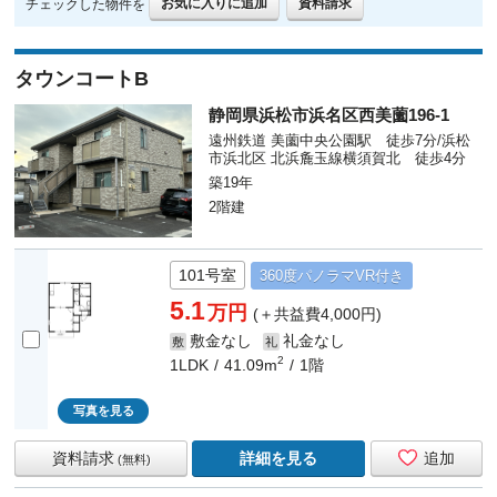
お気に入りに追加
資料請求
チェックした物件を
タウンコートB
静岡県浜松市浜名区西美薗196-1
遠州鉄道 美薗中央公園駅 徒歩7分/浜松
市浜北区 北浜麁玉線横須賀北 徒歩4分
築19年
2階建
101号室
360度
パノラマ
VR付き
5.1
万円
(＋共益費4,000円)
敷金なし
礼金なし
敷
礼
2
1LDK
41.09m
1階
写真を見る
資料請求
詳細を見る
追加
(無料)