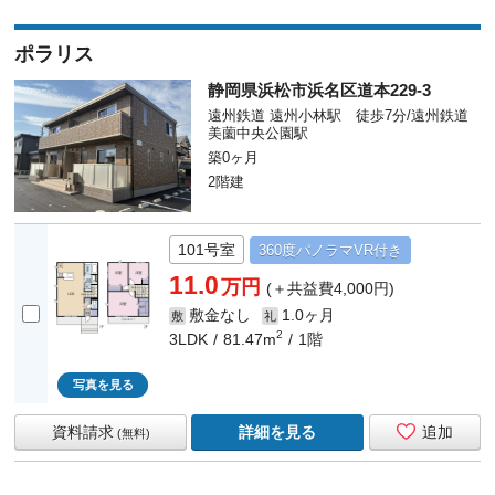
ポラリス
静岡県浜松市浜名区道本229-3
遠州鉄道 遠州小林駅 徒歩7分/遠州鉄道
美薗中央公園駅
築0ヶ月
2階建
101号室
360度
パノラマ
VR付き
11.0
万円
(＋共益費4,000円)
敷金なし
1.0ヶ月
敷
礼
2
3LDK
81.47m
1階
写真を見る
資料請求
詳細を見る
追加
(無料)