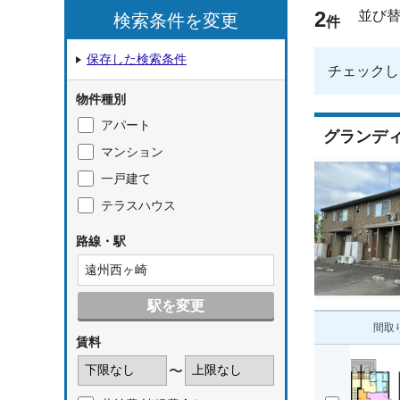
2
並び
検索条件を変更
件
保存した検索条件
チェックし
物件種別
アパート
グランデ
マンション
一戸建て
テラスハウス
路線・駅
遠州西ヶ崎
駅を変更
間取
賃料
〜