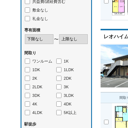
共益費/諸経費含む
敷金なし
礼金なし
専有面積
レオハイム
〜
間取り
ワンルーム
1K
1DK
1LDK
2K
2DK
2LDK
3K
3DK
3LDK
間取
4K
4DK
4LDK
5K以上
駅徒歩