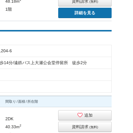
48.18m
資料請求
(無料)
1階
詳細を見る
04-6
歩14分/遠鉄バス上大瀬公会堂停留所 徒歩2分
間取り
面積
所在階
追加
2DK
2
40.33m
資料請求
(無料)