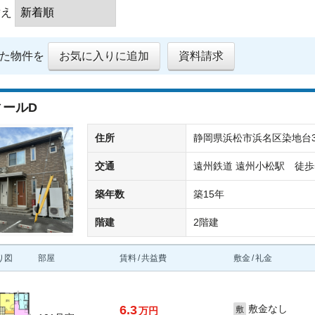
替え
た物件を
お気に入りに追加
資料請求
ィールD
住所
静岡県浜松市浜名区染地台3丁
交通
遠州鉄道 遠州小松駅 徒歩
築年数
築15年
階建
2階建
り図
部屋
賃料
共益費
敷金
礼金
6.3
敷金なし
敷
万円