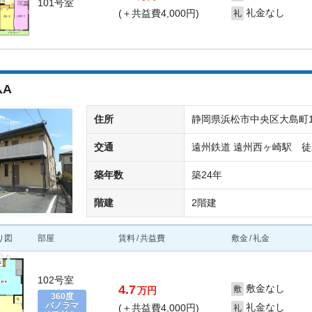
101号室
礼金なし
(＋共益費4,000円)
礼
A
住所
静岡県浜松市中央区大島町12
交通
遠州鉄道 遠州西ヶ崎駅 徒
築年数
築24年
階建
2階建
り図
部屋
賃料
共益費
敷金
礼金
102号室
4.7
敷金なし
敷
万円
360度
パノラマ
礼金なし
(＋共益費4,000円)
礼