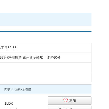
目32-36
57分/遠州鉄道 遠州西ヶ崎駅 徒歩60分
間取り
面積
所在階
追加
1LDK
2