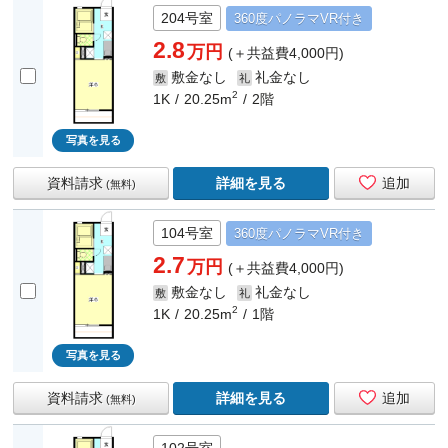
204号室
360度
パノラマ
VR付き
2.8
万円
(＋共益費4,000円)
敷金なし
礼金なし
敷
礼
2
1K
20.25m
2階
写真を見る
資料請求
詳細を見る
追加
(無料)
104号室
360度
パノラマ
VR付き
2.7
万円
(＋共益費4,000円)
敷金なし
礼金なし
敷
礼
2
1K
20.25m
1階
写真を見る
資料請求
詳細を見る
追加
(無料)