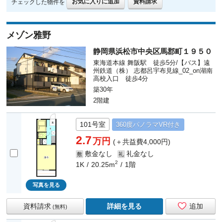
お気に入りに追加
資料請求
チェックした物件を
メゾン雅野
静岡県浜松市中央区馬郡町１９５０
東海道本線 舞阪駅 徒歩5分/【バス】遠
州鉄道（株） 志都呂宇布見線_02_on湖南
高校入口 徒歩4分
築30年
2階建
101号室
360度
パノラマ
VR付き
2.7
万円
(＋共益費4,000円)
敷金なし
礼金なし
敷
礼
2
1K
20.25m
1階
写真を見る
資料請求
詳細を見る
追加
(無料)