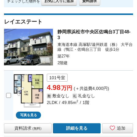
お気に入りに追加
資料請求
チェックした物件を
レイエステート
静岡県浜松市中央区佐鳴台3丁目48-
3
東海道本線 高塚駅/遠州鉄道（株） 大平台
線（鴨江・佐鳴台三丁目 徒歩1分
築27年
2階建
101号室
4.98
万円
(＋共益費4,000円)
敷金なし
礼金なし
敷
礼
2
2LDK
49.85m
1階
写真を見る
資料請求
詳細を見る
追加
(無料)