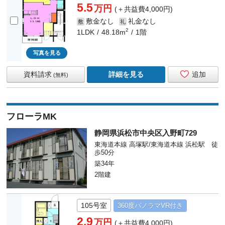
5.5
万円
(＋共益費4,000円)
敷金なし
礼金なし
敷
礼
2
1LDK
48.18m
1階
写真を見る
資料請求
詳細を見る
追加
(無料)
フローラMK
静岡県浜松市中央区入野町729
東海道本線 高塚駅/東海道本線 浜松駅 徒
歩50分
築34年
2階建
105号室
360度
パノラマ
VR付き
2.9
万円
(＋共益費4,000円)