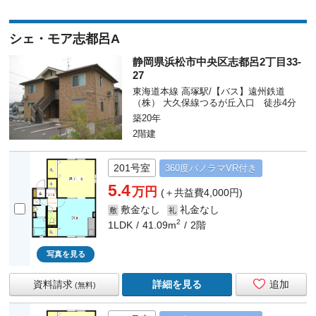
シェ・モア志都呂A
静岡県浜松市中央区志都呂2丁目33-
27
東海道本線 高塚駅/【バス】遠州鉄道
（株） 大久保線つるが丘入口 徒歩4分
築20年
2階建
201号室
360度
パノラマ
VR付き
5.4
万円
(＋共益費4,000円)
敷金なし
礼金なし
敷
礼
2
1LDK
41.09m
2階
写真を見る
資料請求
詳細を見る
追加
(無料)