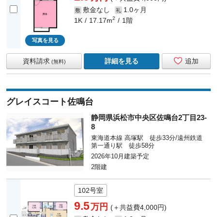
敷金なし
1.0ヶ月
敷
礼
2
1K
17.17m
1階
写真を見る
資料請求
詳細を見る
追加
(無料)
グレイスコート佐鳴台
静岡県浜松市中央区佐鳴台2丁目23-
8
東海道本線 高塚駅 徒歩33分/遠州鉄道
第一通り駅 徒歩58分
2026年10月建築予定
2階建
102号室
9.5
万円
(＋共益費4,000円)