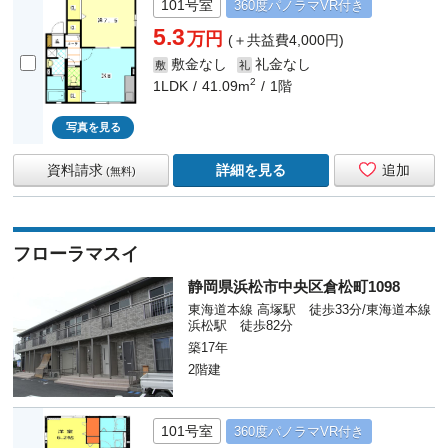
101号室
360度
パノラマ
VR付き
5.3
万円
(＋共益費4,000円)
敷金なし
礼金なし
敷
礼
2
1LDK
41.09m
1階
写真を見る
資料請求
詳細を見る
追加
(無料)
フローラマスイ
静岡県浜松市中央区倉松町1098
東海道本線 高塚駅 徒歩33分/東海道本線
浜松駅 徒歩82分
築17年
2階建
101号室
360度
パノラマ
VR付き