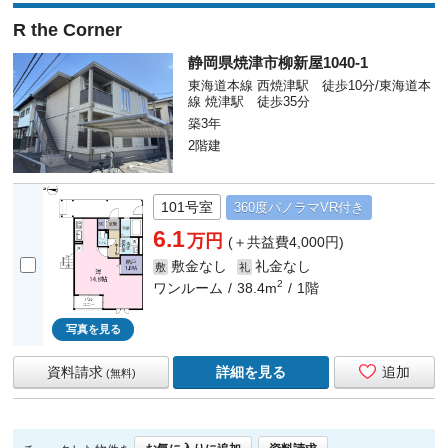
R the Corner
静岡県焼津市柳新屋1040-1
東海道本線 西焼津駅 徒歩10分/東海道本
線 焼津駅 徒歩35分
築3年
2階建
101号室
360度
パノラマ
VR付き
6.1
万円
(＋共益費4,000円)
敷金なし
礼金なし
敷
礼
2
ワンルーム
38.4m
1階
写真を見る
資料請求
詳細を見る
追加
(無料)