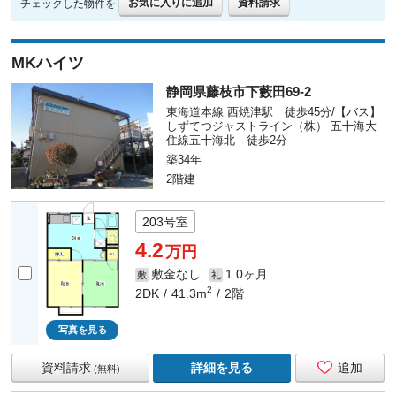
お気に入りに追加
資料請求
チェックした物件を
MKハイツ
静岡県藤枝市下藪田69-2
東海道本線 西焼津駅 徒歩45分/【バス】
しずてつジャストライン（株） 五十海大
住線五十海北 徒歩2分
築34年
2階建
203号室
4.2
万円
敷金なし
1.0ヶ月
敷
礼
2
2DK
41.3m
2階
写真を見る
資料請求
詳細を見る
追加
(無料)