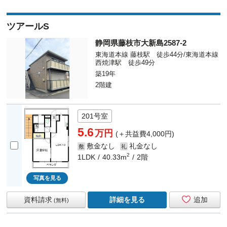
ツアールS
静岡県藤枝市大新島2587-2
東海道本線 藤枝駅 徒歩44分/東海道本線
西焼津駅 徒歩49分
築19年
2階建
201号室
5.6
万円
(＋共益費4,000円)
敷金なし
礼金なし
敷
礼
2
1LDK
40.33m
2階
写真を見る
資料請求
詳細を見る
追加
(無料)