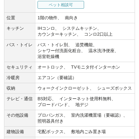
ペット相談可
位置
1階の物件
南向き
キッチン
IHコンロ
システムキッチン
カウンターキッチン
コンロ2口以上
バス・トイレ
バス・トイレ別
追焚機能
シャワー付洗面化粧台
温水洗浄便座
浴室乾燥機
セキュリティ
オートロック
TVモニタ付インターホン
冷暖房
エアコン（要確認）
収納
ウォークインクローゼット
シューズボックス
テレビ・通信
BS対応
インターネット使用料無料
ブロードバンド
地デジ
その他設備
プロパンガス
室内洗濯機置場（要確認）
照明器具付き
建物設備
宅配ボックス
敷地内ごみ置き場