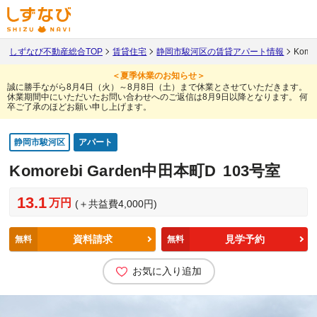
しずなび不動産総合TOP
賃貸住宅
静岡市駿河区の賃貸アパート情報
Komo
＜夏季休業のお知らせ＞
誠に勝手ながら8月4日（火）～8月8日（土）まで休業とさせていただきます。
休業期間中にいただいたお問い合わせへのご返信は8月9日以降となります。
何
卒ご了承のほどお願い申し上げます。
静岡市駿河区
アパート
Komorebi Garden中田本町D
103号室
13.1
万円
(＋共益費4,000円)
資料請求
見学予約
無料
無料
お気に入り追加