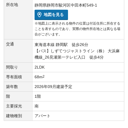
所在地
静岡県静岡市駿河区中田本町549-1
地図を見る
※地図上に表示される物件の位置は付近住所に所在する
ことを表すものであり、実際の物件所在地とは異なる場
合がございます。
交通
東海道本線 静岡駅 徒歩26分
【バス】しずてつジャストライン（株） 大浜麻
機線_26見瀬第一テレビ入口 徒歩4分
間取り
2LDK
専有面積
68m
2
築年数
2026年09月建築予定
階
1階
主要採光
南
建物種別
アパート