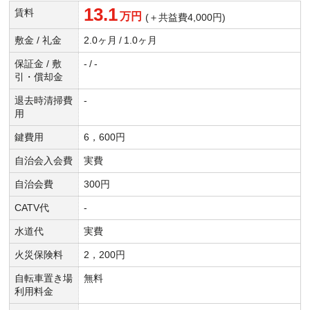
13.1
賃料
万円
(＋共益費4,000円)
敷金 / 礼金
2.0ヶ月
/
1.0ヶ月
保証金 / 敷
-
/
-
引・償却金
退去時清掃費
-
用
鍵費用
6，600円
自治会入会費
実費
自治会費
300円
CATV代
-
水道代
実費
火災保険料
2，200円
自転車置き場
無料
利用料金