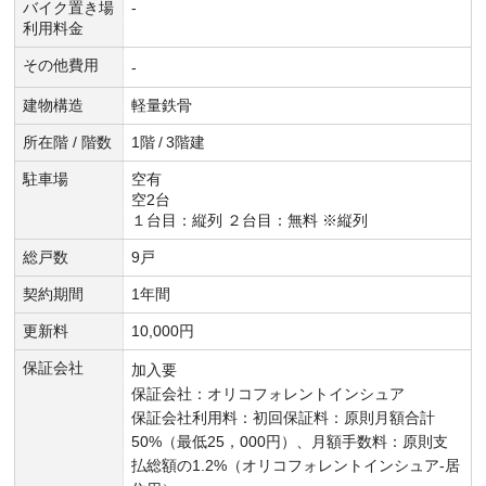
バイク置き場
-
利用料金
その他費用
-
建物構造
軽量鉄骨
所在階 / 階数
1階
/
3階建
駐車場
空有
空2台
１台目：縦列 ２台目：無料 ※縦列
総戸数
9戸
契約期間
1年間
更新料
10,000円
保証会社
加入要
保証会社：オリコフォレントインシュア
保証会社利用料：初回保証料：原則月額合計
50%（最低25，000円）、月額手数料：原則支
払総額の1.2%（オリコフォレントインシュア-居