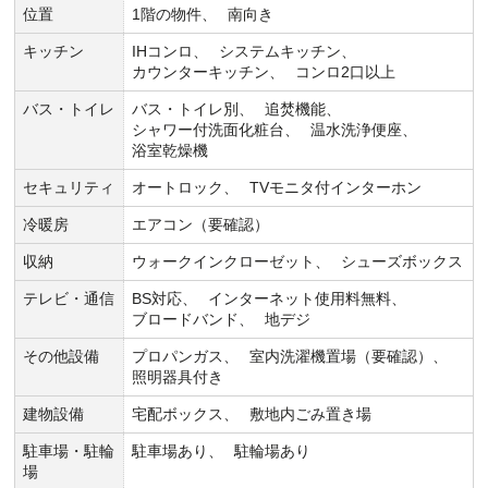
位置
1階の物件
南向き
キッチン
IHコンロ
システムキッチン
カウンターキッチン
コンロ2口以上
バス・トイレ
バス・トイレ別
追焚機能
シャワー付洗面化粧台
温水洗浄便座
浴室乾燥機
セキュリティ
オートロック
TVモニタ付インターホン
冷暖房
エアコン（要確認）
収納
ウォークインクローゼット
シューズボックス
テレビ・通信
BS対応
インターネット使用料無料
ブロードバンド
地デジ
その他設備
プロパンガス
室内洗濯機置場（要確認）
照明器具付き
建物設備
宅配ボックス
敷地内ごみ置き場
駐車場・駐輪
駐車場あり
駐輪場あり
場