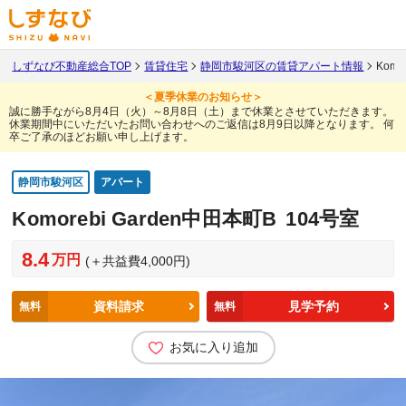
しずなび不動産総合TOP
賃貸住宅
静岡市駿河区の賃貸アパート情報
Komo
＜夏季休業のお知らせ＞
誠に勝手ながら8月4日（火）～8月8日（土）まで休業とさせていただきます。
休業期間中にいただいたお問い合わせへのご返信は8月9日以降となります。
何
卒ご了承のほどお願い申し上げます。
静岡市駿河区
アパート
Komorebi Garden中田本町B
104号室
8.4
万円
(＋共益費4,000円)
資料請求
見学予約
無料
無料
お気に入り追加