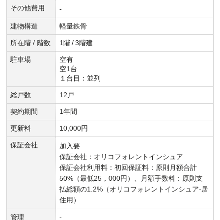
その他費用
-
建物構造
軽量鉄骨
所在階 / 階数
1階
/
3階建
駐車場
空有
空1台
１台目：並列
総戸数
12戸
契約期間
1年間
更新料
10,000円
保証会社
加入要
保証会社：オリコフォレントインシュア
保証会社利用料：初回保証料：原則月額合計
50%（最低25，000円）、月額手数料：原則支
払総額の1.2%（オリコフォレントインシュア-居
住用）
管理
-