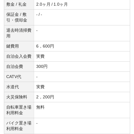
敷金 / 礼金
2.0ヶ月
/
1.0ヶ月
保証金 / 敷
-
/
-
引・償却金
退去時清掃費
-
用
鍵費用
6，600円
自治会入会費
実費
自治会費
300円
CATV代
-
水道代
実費
火災保険料
2，200円
自転車置き場
無料
利用料金
バイク置き場
-
利用料金