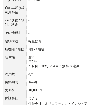
自転車置き場
-
利用料金
バイク置き場
-
利用料金
その他費用
-
建物構造
軽量鉄骨
所在階 / 階数
2階
/
2階建
駐車場
空有
空2台
１台目：並列 ２台目：無料 ※縦列
総戸数
4戸
契約期間
1年間
更新料
10,000円
保証会社
加入要
保証会社：オリコフォレントインシュア