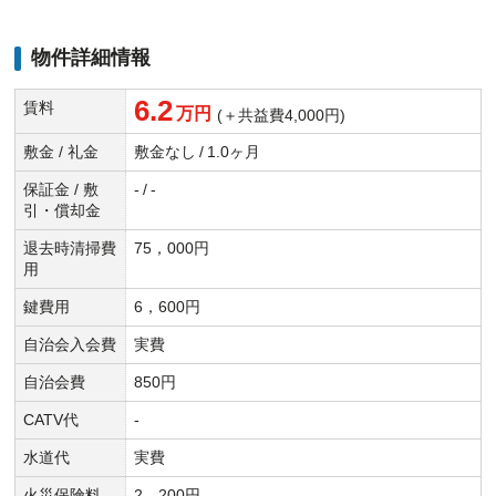
物件詳細情報
6.2
賃料
万円
(＋共益費4,000円)
敷金 / 礼金
敷金なし
/
1.0ヶ月
保証金 / 敷
-
/
-
引・償却金
退去時清掃費
75，000円
用
鍵費用
6，600円
自治会入会費
実費
自治会費
850円
CATV代
-
水道代
実費
火災保険料
2，200円