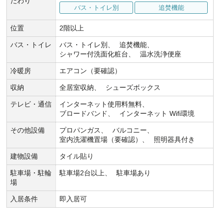
だわり
バス・トイレ別
追焚機能
位置
2階以上
バス・トイレ
バス・トイレ別
追焚機能
シャワー付洗面化粧台
温水洗浄便座
冷暖房
エアコン（要確認）
収納
全居室収納
シューズボックス
テレビ・通信
インターネット使用料無料
ブロードバンド
インターネット Wifi環境
その他設備
プロパンガス
バルコニー
室内洗濯機置場（要確認）
照明器具付き
建物設備
タイル貼り
駐車場・駐輪
駐車場2台以上
駐車場あり
場
入居条件
即入居可