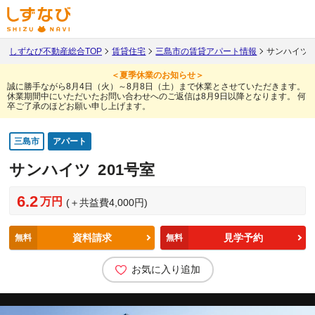
しずなび不動産総合TOP
賃貸住宅
三島市の賃貸アパート情報
サンハイツ 
＜夏季休業のお知らせ＞
誠に勝手ながら8月4日（火）～8月8日（土）まで休業とさせていただきます。
休業期間中にいただいたお問い合わせへのご返信は8月9日以降となります。
何
卒ご了承のほどお願い申し上げます。
三島市
アパート
サンハイツ
201号室
6.2
万円
(＋共益費4,000円)
資料請求
見学予約
無料
無料
お気に入り追加