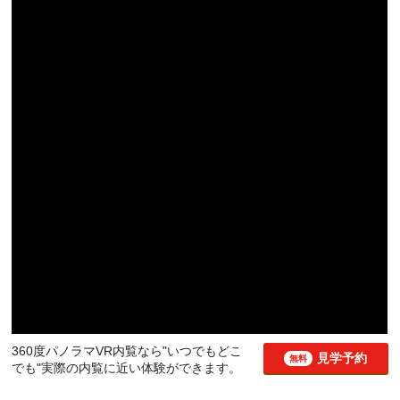
360度パノラマVR内覧なら"いつでもどこ
見学予約
無料
でも"実際の内覧に近い体験ができます。