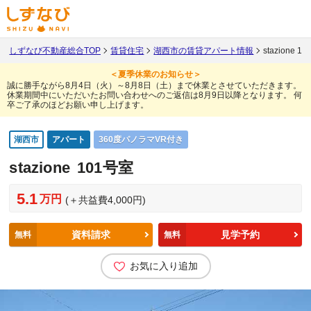
しずなび不動産総合TOP
賃貸住宅
湖西市の賃貸アパート情報
stazione 1
＜夏季休業のお知らせ＞
誠に勝手ながら8月4日（火）～8月8日（土）まで休業とさせていただきます。
休業期間中にいただいたお問い合わせへのご返信は8月9日以降となります。
何
卒ご了承のほどお願い申し上げます。
湖西市
アパート
360度パノラマVR付き
stazione
101号室
5.1
万円
(＋共益費4,000円)
資料請求
見学予約
無料
無料
お気に入り追加