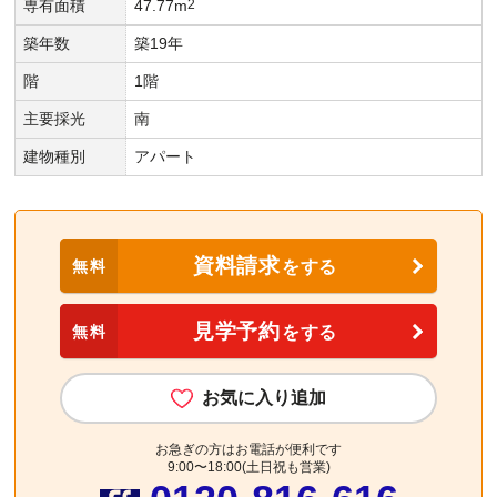
専有面積
47.77m
2
築年数
築19年
階
1階
主要採光
南
建物種別
アパート
資料請求
無料
をする
見学予約
無料
をする
お気に入り追加
お急ぎの方はお電話が便利です
9:00〜18:00(土日祝も営業)