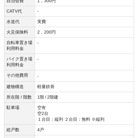
自治会費
1，300円
CATV代
-
水道代
実費
火災保険料
2，200円
自転車置き場
-
利用料金
バイク置き場
-
利用料金
その他費用
-
建物構造
軽量鉄骨
所在階 / 階数
1階
/
2階建
駐車場
空有
空2台
１台目：縦列 ２台目：無料 ※縦列
総戸数
4戸