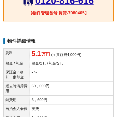
0120-816-616
【物件管理番号 賃貸-7080405】
物件詳細情報
5.1
賃料
万円
(＋共益費4,000円)
敷金 / 礼金
敷金なし
/
礼金なし
保証金 / 敷
-
/
-
引・償却金
退去時清掃費
69，000円
用
鍵費用
6，600円
自治会入会費
実費