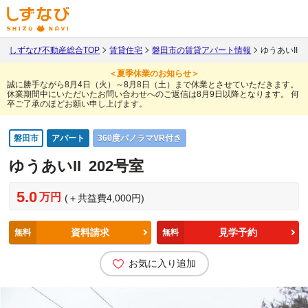
しずなび不動産総合TOP
賃貸住宅
磐田市の賃貸アパート情報
ゆうあいII 2
＜夏季休業のお知らせ＞
誠に勝手ながら8月4日（火）～8月8日（土）まで休業とさせていただきます。
休業期間中にいただいたお問い合わせへのご返信は8月9日以降となります。
何
卒ご了承のほどお願い申し上げます。
磐田市
アパート
360度パノラマVR付き
ゆうあいII
202号室
5.0
万円
(＋共益費4,000円)
資料請求
見学予約
無料
無料
お気に入り追加