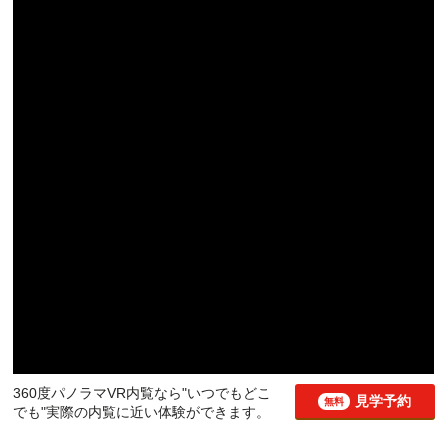
360度パノラマVR内覧なら"いつでもどこ
見学予約
無料
でも"実際の内覧に近い体験ができます。