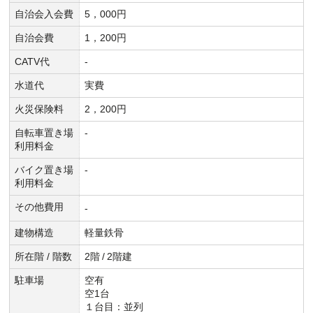
自治会入会費
5，000円
自治会費
1，200円
CATV代
-
水道代
実費
火災保険料
2，200円
自転車置き場
-
利用料金
バイク置き場
-
利用料金
その他費用
-
建物構造
軽量鉄骨
所在階 / 階数
2階
/
2階建
駐車場
空有
空1台
１台目：並列