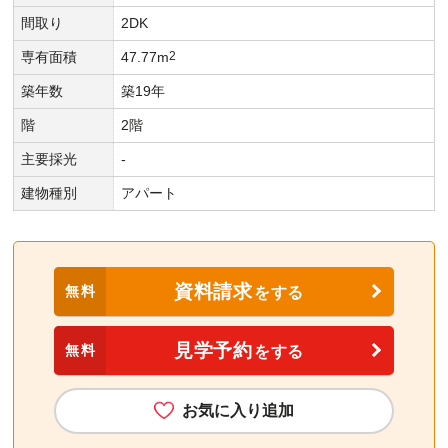
間取り
2DK
専有面積
47.77m
2
築年数
築19年
階
2階
主要採光
-
建物種別
アパート
資料請求
無料
をする
見学予約
無料
をする
お気に入り追加