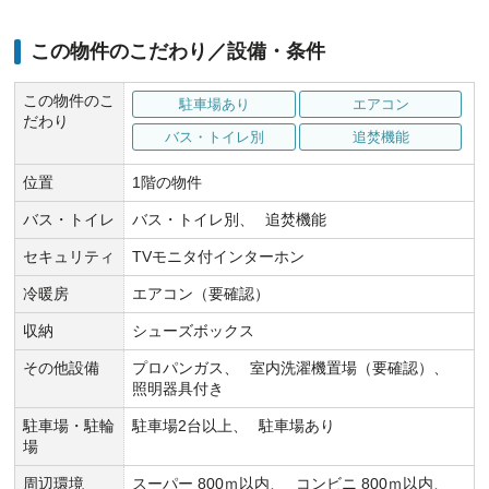
この物件のこだわり／設備・条件
この物件のこ
駐車場あり
エアコン
だわり
バス・トイレ別
追焚機能
位置
1階の物件
バス・トイレ
バス・トイレ別
追焚機能
セキュリティ
TVモニタ付インターホン
冷暖房
エアコン（要確認）
収納
シューズボックス
その他設備
プロパンガス
室内洗濯機置場（要確認）
照明器具付き
駐車場・駐輪
駐車場2台以上
駐車場あり
場
周辺環境
スーパー 800ｍ以内
コンビニ 800ｍ以内