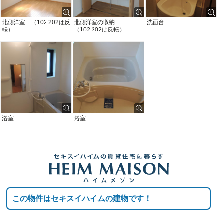
北側洋室 （102.202は反
北側洋室の収納
洗面台
転）
（102.202は反転）
浴室
浴室
この物件はセキスイハイムの建物です！