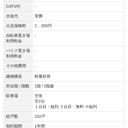
CATV代
-
水道代
実費
火災保険料
2，200円
自転車置き場
-
利用料金
バイク置き場
-
利用料金
その他費用
-
建物構造
軽量鉄骨
所在階 / 階数
1階
/
2階建
駐車場
空有
空2台
１台目：縦列 ２台目：無料 ※縦列
総戸数
102戸
契約期間
1年間