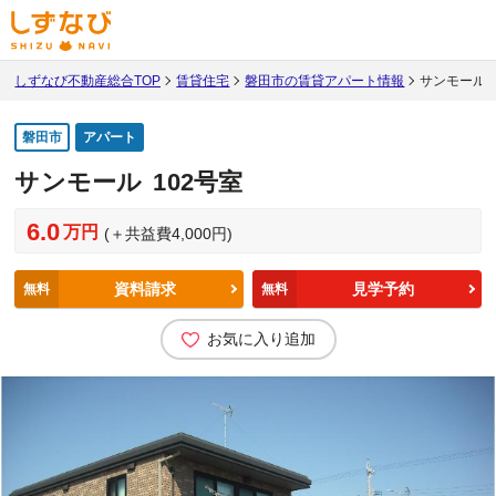
しずなび不動産総合TOP
賃貸住宅
磐田市の賃貸アパート情報
サンモール 
磐田市
アパート
サンモール
102号室
6.0
万円
(＋共益費4,000円)
資料請求
見学予約
無料
無料
お気に入り追加