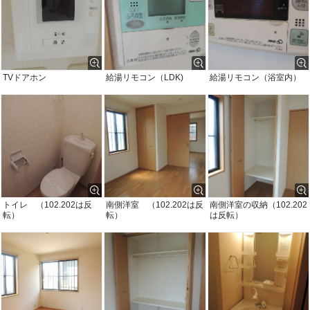
TVドアホン
給湯リモコン（LDK)
給湯リモコン（浴室内）
トイレ （102.202は反
南側洋室 （102.202は反
南側洋室の収納（102.202
転）
転）
は反転）