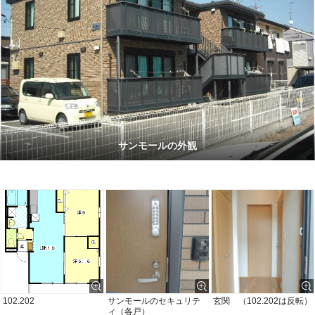
サンモールの外観
102.202
サンモールのセキュリテ
玄関 （102.202は反転）
ィ（各戸）