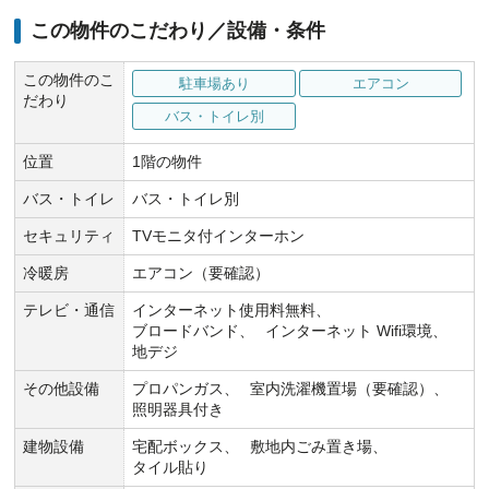
この物件のこだわり／設備・条件
この物件のこ
駐車場あり
エアコン
だわり
バス・トイレ別
位置
1階の物件
バス・トイレ
バス・トイレ別
セキュリティ
TVモニタ付インターホン
冷暖房
エアコン（要確認）
テレビ・通信
インターネット使用料無料
ブロードバンド
インターネット Wifi環境
地デジ
その他設備
プロパンガス
室内洗濯機置場（要確認）
照明器具付き
建物設備
宅配ボックス
敷地内ごみ置き場
タイル貼り