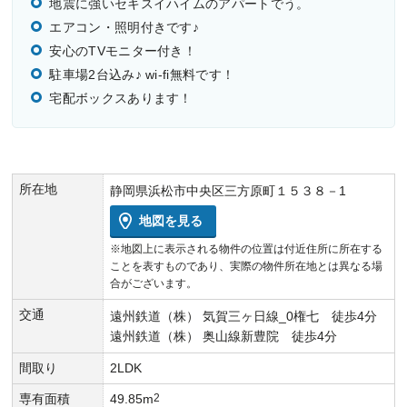
地震に強いセキスイハイムのアパートでう。
エアコン・照明付きです♪
安心のTVモニター付き！
駐車場2台込み♪ wi-fi無料です！
宅配ボックスあります！
所在地
静岡県浜松市中央区三方原町１５３８－1
地図を見る
※地図上に表示される物件の位置は付近住所に所在する
ことを表すものであり、実際の物件所在地とは異なる場
合がございます。
交通
遠州鉄道（株） 気賀三ヶ日線_0権七 徒歩4分
遠州鉄道（株） 奥山線新豊院 徒歩4分
間取り
2LDK
専有面積
49.85m
2