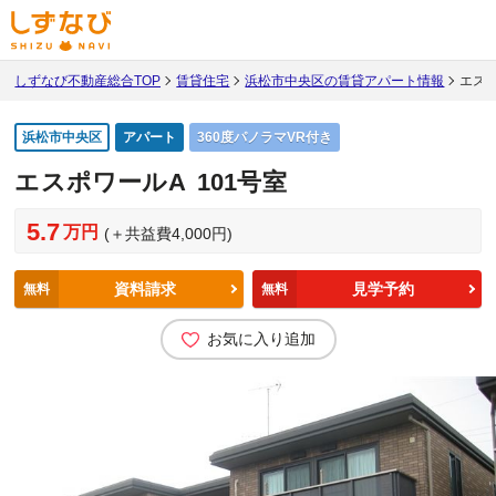
しずなび不動産総合TOP
賃貸住宅
浜松市中央区の賃貸アパート情報
エスポ
浜松市中央区
アパート
360度パノラマVR付き
エスポワールA
101号室
5.7
万円
(＋共益費4,000円)
資料請求
見学予約
無料
無料
お気に入り追加