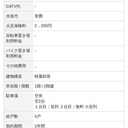
CATV代
-
水道代
実費
火災保険料
2，200円
自転車置き場
-
利用料金
バイク置き場
-
利用料金
その他費用
-
建物構造
軽量鉄骨
所在階 / 階数
1階
/
2階建
駐車場
空有
空2台
１台目：並列 ２台目：無料 ※並列
総戸数
4戸
契約期間
1年間