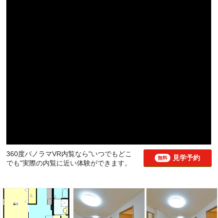
360度パノラマVR内覧なら"いつでもどこ
見学予約
無料
でも"実際の内覧に近い体験ができます。