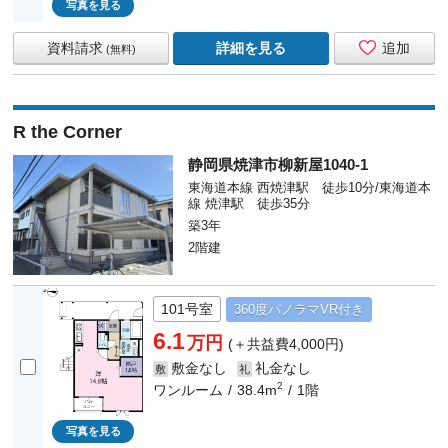
写真を見る
資料請求
詳細を見る
追加
(無料)
R the Corner
静岡県焼津市柳新屋1040-1
東海道本線 西焼津駅 徒歩10分/東海道本
線 焼津駅 徒歩35分
築3年
2階建
101号室
360度
パノラマ
VR付き
6.1
万円
(＋共益費4,000円)
敷金なし
礼金なし
敷
礼
2
ワンルーム
38.4m
1階
写真を見る