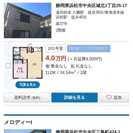
静岡県浜松市中央区城北1丁目25-17
遠州鉄道 八幡駅 徒歩30分/東海道本線
浜松駅 徒歩40分
築37年
2階建
101号室
360度
パノラマ
VR付き
4.0
万円
(＋共益費4,000円)
敷金なし
礼金なし
敷
礼
2
1LDK
34.54m
1階
写真を見る
資料請求
詳細を見る
追加
(無料)
メロディーI
静岡県浜松市中央区三島町424-1