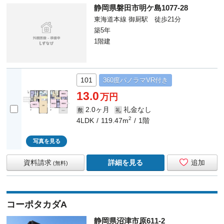
静岡県磐田市明ケ島1077-28
東海道本線 御厨駅 徒歩21分
築5年
1階建
101
360度
パノラマ
VR付き
13.0
万円
2.0ヶ月
礼金なし
敷
礼
2
4LDK
119.47m
1階
写真を見る
資料請求
詳細を見る
追加
(無料)
コーポタカダA
静岡県沼津市原611-2