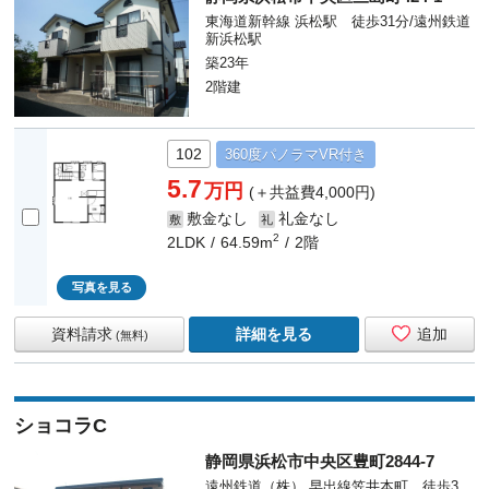
東海道新幹線 浜松駅 徒歩31分/遠州鉄道
新浜松駅
築23年
2階建
102
360度
パノラマ
VR付き
5.7
万円
(＋共益費4,000円)
敷金なし
礼金なし
敷
礼
2
2LDK
64.59m
2階
写真を見る
資料請求
詳細を見る
追加
(無料)
ショコラC
静岡県浜松市中央区豊町2844-7
遠州鉄道（株） 早出線笠井本町 徒歩3