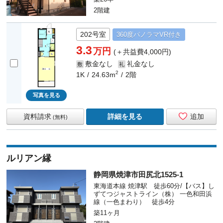
2階建
202号室
360度
パノラマ
VR付き
3.3
万円
(＋共益費4,000円)
敷金なし
礼金なし
敷
礼
2
1K
24.63m
2階
写真を見る
資料請求
詳細を見る
追加
(無料)
ルリアン縁
静岡県焼津市田尻北1525-1
東海道本線 焼津駅 徒歩60分/【バス】し
ずてつジャストライン（株） 一色和田浜
線（一色まわり） 徒歩4分
築11ヶ月