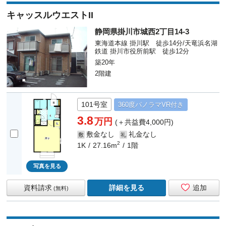
キャッスルウエストII
静岡県掛川市城西2丁目14-3
東海道本線 掛川駅 徒歩14分/天竜浜名湖
鉄道 掛川市役所前駅 徒歩12分
築20年
2階建
101号室
360度
パノラマ
VR付き
3.8
万円
(＋共益費4,000円)
敷金なし
礼金なし
敷
礼
2
1K
27.16m
1階
写真を見る
資料請求
詳細を見る
追加
(無料)