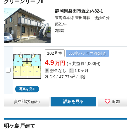
グリーンリーフII
静岡県磐田市堀之内82-1
東海道本線 豊田町駅 徒歩41分
築21年
2階建
102号室
360度
パノラマ
VR付き
4.9
万円
(＋共益費4,000円)
敷金なし
1.0ヶ月
敷
礼
2
2LDK
47.77m
1階
写真を見る
資料請求
詳細を見る
追加
(無料)
明ケ島戸建て