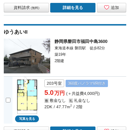
資料請求
詳細を見る
追加
(無料)
ゆうあいII
静岡県磐田市福田中島3600
東海道本線 磐田駅 徒歩82分
築19年
2階建
203号室
360度
パノラマ
VR付き
5.0
万円
(＋共益費4,000円)
敷金なし
礼金なし
敷
礼
2
2DK
47.77m
2階
写真を見る