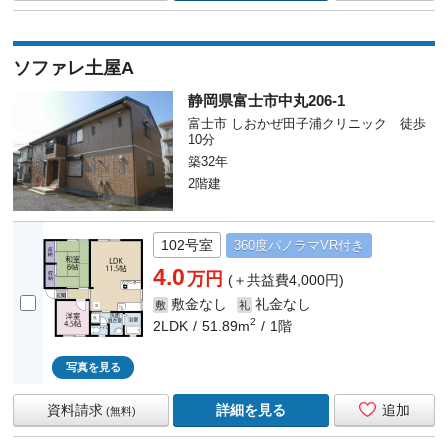
ソファレ土屋A
静岡県富士市中丸206-1
富士市 しおかぜ田子浦クリニック 徒歩
10分
築32年
2階建
102号室
360度
パノラマ
VR付き
4.0
万円
(＋共益費4,000円)
敷金なし
礼金なし
敷
礼
2
2LDK
51.89m
1階
写真を見る
資料請求
詳細を見る
追加
(無料)