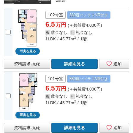
2階建
102号室
360度
パノラマ
VR付き
6.5
万円
(＋共益費4,000円)
敷金なし
礼金なし
敷
礼
2
1LDK
45.77m
1階
写真を見る
資料請求
詳細を見る
追加
(無料)
101号室
360度
パノラマ
VR付き
6.5
万円
(＋共益費4,000円)
敷金なし
礼金なし
敷
礼
2
1LDK
45.77m
1階
写真を見る
資料請求
詳細を見る
追加
(無料)