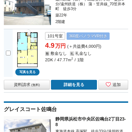
分/遠州鉄道（株） 蒲・笠井線_70笠井本
町 徒歩3分
築22年
2階建
101号室
360度
パノラマ
VR付き
4.9
万円
(＋共益費4,000円)
敷金なし
礼金なし
敷
礼
2
2DK
47.77m
1階
写真を見る
資料請求
詳細を見る
追加
(無料)
グレイスコート佐鳴台
静岡県浜松市中央区佐鳴台2丁目23-
8
東海道本線 高塚駅 徒歩33分/遠州鉄道