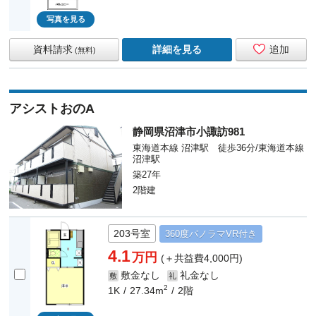
写真を見る
資料請求
詳細を見る
追加
(無料)
アシストおのA
静岡県沼津市小諏訪981
東海道本線 沼津駅 徒歩36分/東海道本線
沼津駅
築27年
2階建
203号室
360度
パノラマ
VR付き
4.1
万円
(＋共益費4,000円)
敷金なし
礼金なし
敷
礼
2
1K
27.34m
2階