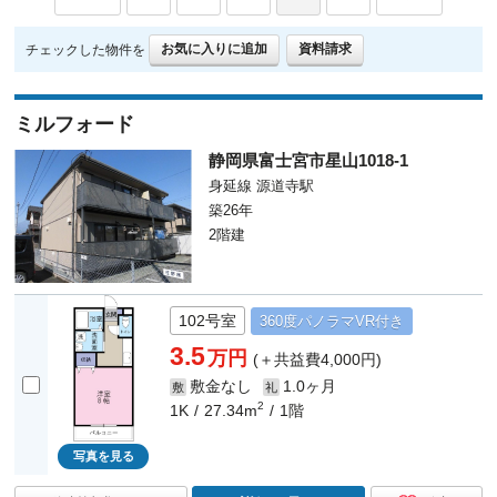
お気に入りに追加
資料請求
チェックした物件を
ミルフォード
静岡県富士宮市星山1018-1
身延線 源道寺駅
築26年
2階建
102号室
360度
パノラマ
VR付き
3.5
万円
(＋共益費4,000円)
敷金なし
1.0ヶ月
敷
礼
2
1K
27.34m
1階
写真を見る