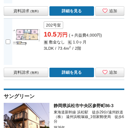
資料請求
詳細を見る
追加
(無料)
202号室
10.5
万円
(＋共益費4,000円)
敷金なし
1.0ヶ月
敷
礼
2
3LDK
73.4m
2階
資料請求
詳細を見る
追加
(無料)
サングリーン
静岡県浜松市中央区参野町86-3
東海道新幹線 浜松駅 徒歩29分/遠州鉄道
（株） 遠州浜蜆塚線_1領家郵便局 徒歩6
分
築26年