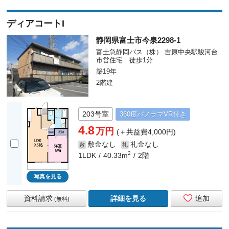
ディアコートI
静岡県富士市今泉2298-1
富士急静岡バス（株） 吉原中央駅駿河台
市営住宅 徒歩1分
築19年
2階建
203号室
360度
パノラマ
VR付き
4.8
万円
(＋共益費4,000円)
敷金なし
礼金なし
敷
礼
2
1LDK
40.33m
2階
写真を見る
資料請求
詳細を見る
追加
(無料)