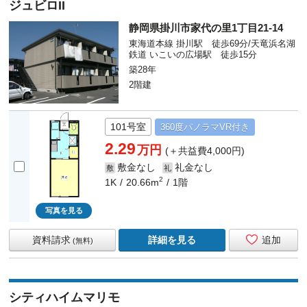
ジュビロII
静岡県掛川市家代の里1丁目21-14
東海道本線 掛川駅 徒歩69分/天竜浜名湖
鉄道 いこいの広場駅 徒歩15分
築28年
2階建
101号室
360度
パノラマ
VR付き
2.29
万円
(＋共益費4,000円)
敷金なし
礼金なし
敷
礼
2
1K
20.66m
1階
写真を見る
資料請求
詳細を見る
追加
(無料)
シティハイムマリモ