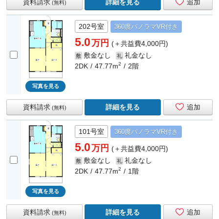
資料請求
詳細を見る
追加
(無料)
202号室
360度
パノラマ
VR付き
5.0
万円
(＋共益費4,000円)
敷金なし
礼金なし
敷
礼
2
2DK
47.77m
2階
写真を見る
資料請求
詳細を見る
追加
(無料)
101号室
360度
パノラマ
VR付き
5.0
万円
(＋共益費4,000円)
敷金なし
礼金なし
敷
礼
2
2DK
47.77m
1階
写真を見る
資料請求
詳細を見る
追加
(無料)