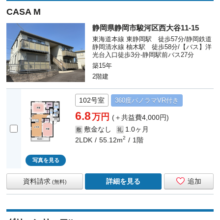
CASA M
静岡県静岡市駿河区西大谷11-15
東海道本線 東静岡駅 徒歩57分/静岡鉄道
静岡清水線 柚木駅 徒歩58分/【バス】洋
光台入口徒歩3分-静岡駅前バス27分
築15年
2階建
102号室
360度
パノラマ
VR付き
6.8
万円
(＋共益費4,000円)
敷金なし
1.0ヶ月
敷
礼
2
2LDK
55.12m
1階
写真を見る
資料請求
詳細を見る
追加
(無料)