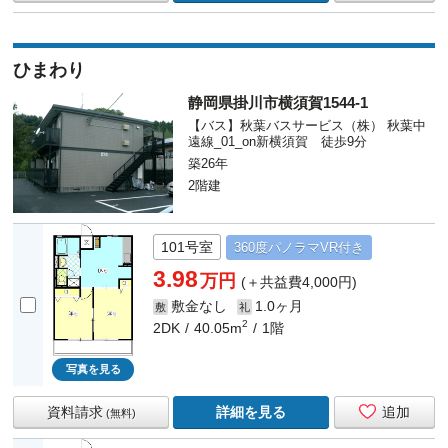
ひまわり
静岡県掛川市横須賀1544-1
【バス】秋葉バスサービス（株） 秋葉中
遠線_01_on新横須賀 徒歩9分
築26年
2階建
101号室
360度
パノラマ
VR付き
3.98
万円
(＋共益費4,000円)
敷金なし
1.0ヶ月
敷
礼
2
2DK
40.05m
1階
写真を見る
資料請求
詳細を見る
追加
(無料)