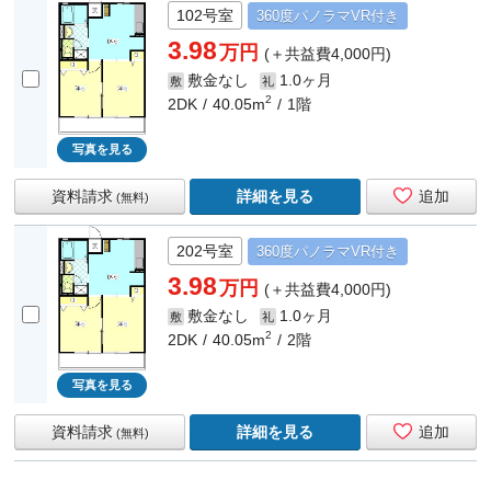
102号室
360度
パノラマ
VR付き
3.98
万円
(＋共益費4,000円)
敷金なし
1.0ヶ月
敷
礼
2
2DK
40.05m
1階
写真を見る
資料請求
詳細を見る
追加
(無料)
202号室
360度
パノラマ
VR付き
3.98
万円
(＋共益費4,000円)
敷金なし
1.0ヶ月
敷
礼
2
2DK
40.05m
2階
写真を見る
資料請求
詳細を見る
追加
(無料)