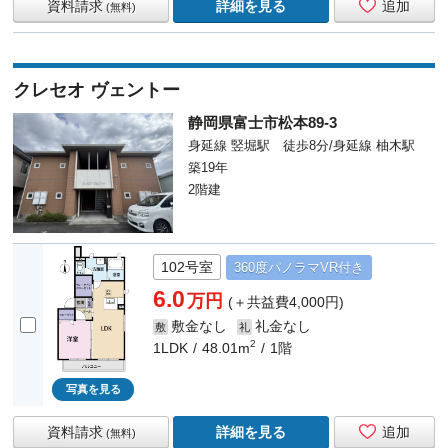
資料請求
詳細を見る
追加
(無料)
クレセオ ヴェントー
静岡県富士市松本89-3
身延線 竪堀駅 徒歩8分/身延線 柚木駅
築19年
2階建
102号室
360度
パノラマ
VR付き
6.0
万円
(＋共益費4,000円)
敷金なし
礼金なし
敷
礼
2
1LDK
48.01m
1階
写真を見る
資料請求
詳細を見る
追加
(無料)