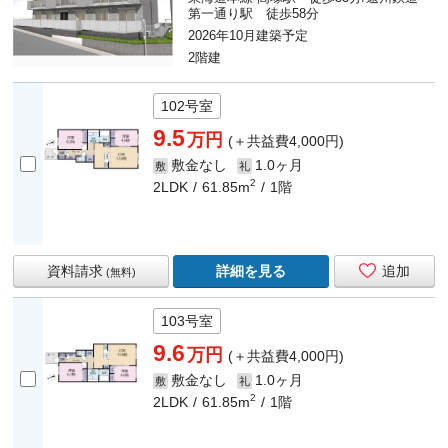
第一通り駅 徒歩58分
2026年10月建築予定
2階建
102号室
9.5
万円
(＋共益費4,000円)
敷金なし
1.0ヶ月
敷
礼
2
2LDK
61.85m
1階
資料請求
詳細を見る
追加
(無料)
103号室
9.6
万円
(＋共益費4,000円)
敷金なし
1.0ヶ月
敷
礼
2
2LDK
61.85m
1階