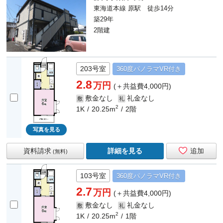
東海道本線 原駅 徒歩14分
築29年
2階建
203号室
360度
パノラマ
VR付き
2.8
万円
(＋共益費4,000円)
敷金なし
礼金なし
敷
礼
2
1K
20.25m
2階
写真を見る
資料請求
詳細を見る
追加
(無料)
103号室
360度
パノラマ
VR付き
2.7
万円
(＋共益費4,000円)
敷金なし
礼金なし
敷
礼
2
1K
20.25m
1階